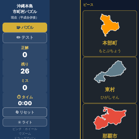
ピース
沖縄本島
市町村パズル
現在（平成合併後）
🧩 パズル
✏️ テスト
本部町
正解
もとぶちょう
0
残り
26
ミス
0
東村
⏱ タイム
ひがしそん
0:00
🔄 リセット
☀️ ライト
ピンチ・ホイール
でズーム
那覇市
ドラッグでパン