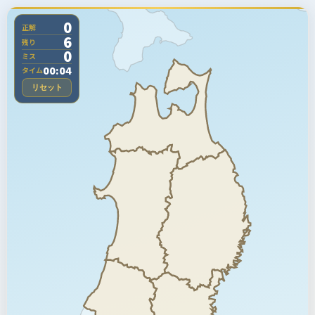
0
正解
6
残り
0
ミス
00:04
タイム
リセット