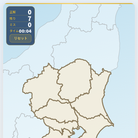
0
正解
7
残り
0
ミス
00:04
タイム
リセット