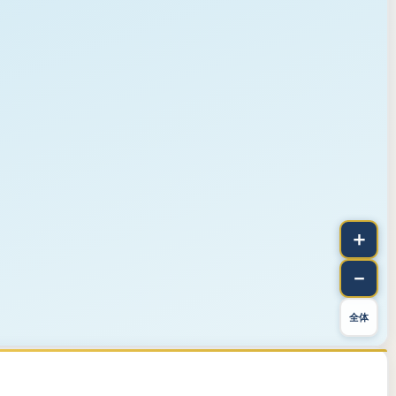
＋
－
全体