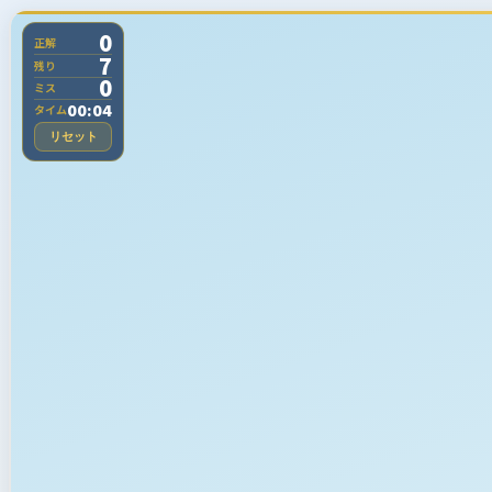
0
正解
7
残り
0
ミス
00:04
タイム
リセット