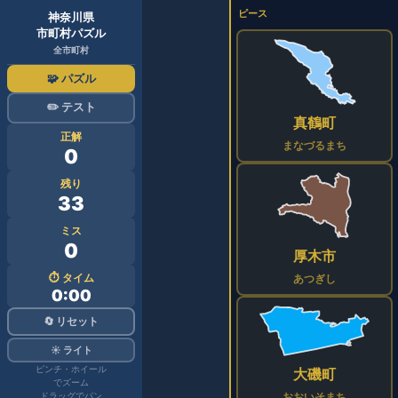
ピース
神奈川県
市町村パズル
全市町村
🧩 パズル
✏️ テスト
真鶴町
正解
まなづるまち
0
残り
33
ミス
0
厚木市
⏱ タイム
あつぎし
0:00
🔄 リセット
☀️ ライト
ピンチ・ホイール
大磯町
でズーム
おおいそまち
ドラッグでパン