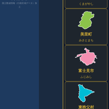
国土数値情報（行政区域データ）加
くまがやし
工
美里町
みさとまち
富士見市
ふじみし
東秩父村