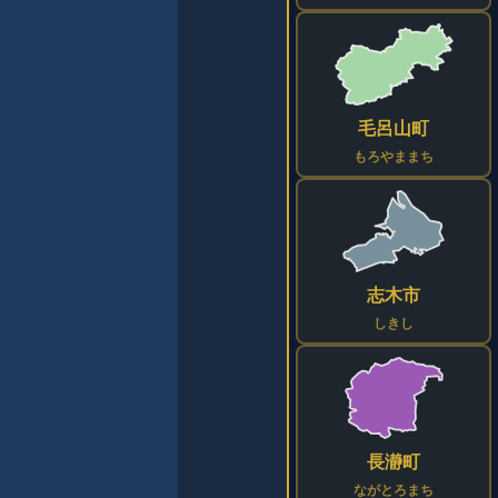
毛呂山町
もろやままち
志木市
しきし
長瀞町
ながとろまち