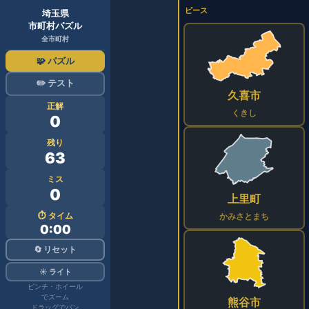
ピース
埼玉県
市町村パズル
全市町村
🧩 パズル
✏️ テスト
久喜市
正解
くきし
0
残り
63
ミス
0
上里町
⏱ タイム
かみさとまち
0:00
🔄 リセット
☀️ ライト
ピンチ・ホイール
でズーム
熊谷市
ドラッグでパン