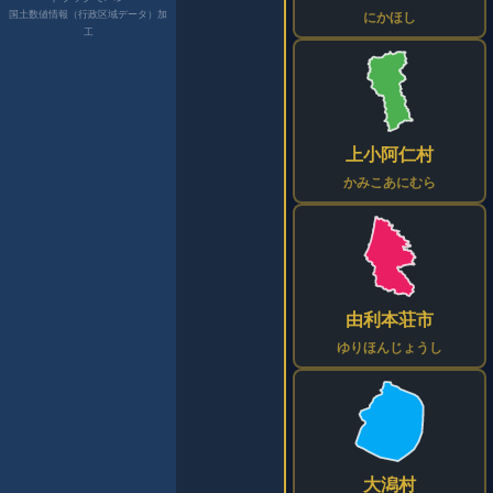
国土数値情報（行政区域データ）加
にかほし
工
上小阿仁村
かみこあにむら
由利本荘市
ゆりほんじょうし
大潟村