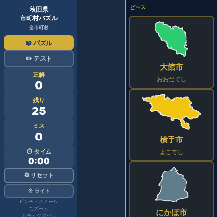
ピース
秋田県
市町村パズル
全市町村
🧩 パズル
✏️ テスト
大館市
正解
おおだてし
0
残り
25
ミス
0
横手市
⏱ タイム
よこてし
0:00
🔄 リセット
☀️ ライト
ピンチ・ホイール
でズーム
にかほ市
ドラッグでパン