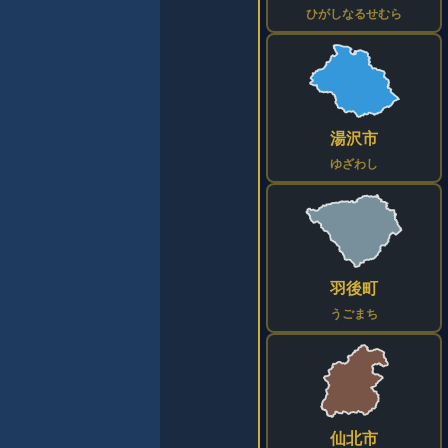
ひがしなるせむら
湯沢市
ゆざわし
羽後町
うごまち
仙北市