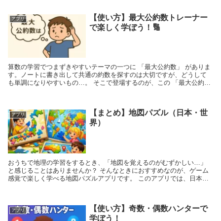
【使い方】最大公約数トレーナー
アプリ
で楽しく学ぼう！🔢
算数の学習でつまずきやすいテーマの一つに 「最大公約数」 がありま
す。ノートに書き出して共通の約数を探すのは大切ですが、どうして
も単調になりやすいもの…。 そこで登場するのが、この 「最大公約数
トレーナー」 です。ブラウザ上で使える...
【まとめ】地図パズル（日本・世
アプリ
界）
おうちで地理の学習をするとき、「地図を覚えるのがむずかしい…」
と感じることはありませんか？ そんなときにおすすめなのが、ゲーム
感覚で楽しく学べる地図パズルアプリです。 このアプリでは、日本の
都道府県や地方、世界の国などをパズル...
【使い方】奇数・偶数ハンターで
アプリ
学ぼう！