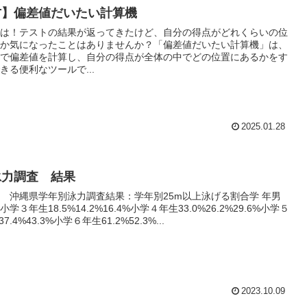
方】偏差値だいたい計算機
は！テストの結果が返ってきたけど、自分の得点がどれくらいの位
か気になったことはありませんか？「偏差値だいたい計算機」は、
で偏差値を計算し、自分の得点が全体の中でどの位置にあるかをす
きる便利なツールで...
2025.01.28
泳力調査 結果
 沖縄県学年別泳力調査結果：学年別25m以上泳げる割合学 年男
学３年生18.5%14.2%16.4%小学４年生33.0%26.2%29.6%小学５
37.4%43.3%小学６年生61.2%52.3%...
2023.10.09