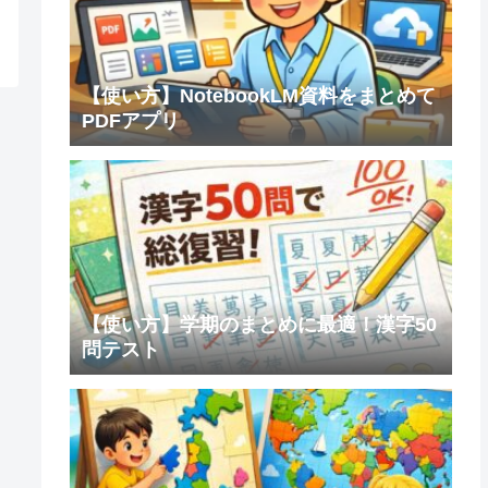
【使い方】NotebookLM資料をまとめて
PDFアプリ
【使い方】学期のまとめに最適！漢字50
問テスト