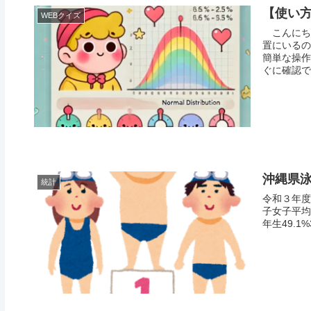
【使い
WEBクイズ
こんにち
置にいるの
簡単な操作
ぐに確認で
沖縄県
統計
令和３年度
子女子平均小
年生49.1%