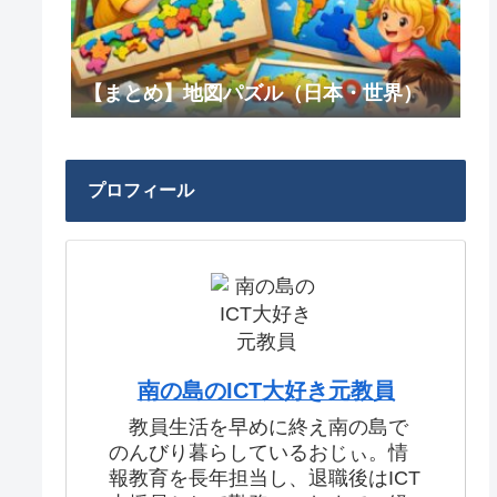
【まとめ】地図パズル（日本・世界）
プロフィール
南の島のICT大好き元教員
教員生活を早めに終え南の島で
のんびり暮らしているおじぃ。情
報教育を長年担当し、退職後はICT