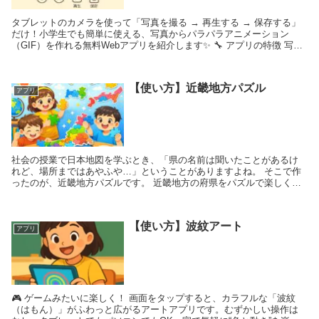
タブレットのカメラを使って「写真を撮る → 再生する → 保存する」
だけ！小学生でも簡単に使える、写真からパラパラアニメーション
（GIF）を作れる無料Webアプリを紹介します✨ 🔧 アプリの特徴 写真
を最...
【使い方】近畿地方パズル
アプリ
社会の授業で日本地図を学ぶとき、「県の名前は聞いたことがあるけ
れど、場所まではあやふや…」ということがありますよね。 そこで作
ったのが、近畿地方パズルです。 近畿地方の府県をパズルで楽しく覚
えることができるWEBアプリです。 ...
【使い方】波紋アート
アプリ
🎮 ゲームみたいに楽しく！ 画面をタップすると、カラフルな「波紋
（はもん）」がふわっと広がるアートアプリです。むずかしい操作は