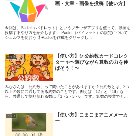
画・文章・画像を投稿【使い方】
今回は、Padlet（パドレット）というブラウザアプリを使って、動画を
投稿するやり方を紹介します。 Padlet（パドレット）の設定について
シェルフを使おう ①Padletを作成をクリックし...
【使い方】✨ 公約数カードコレク
アプリ
ター ✨〜遊びながら算数の力を伸
ばそう！〜
みなさんは「公約数」って聞いたことがありますか？公約数とは、2つ
以上の数に共通してある約数のことです。例えば「12」と「18」な
ら、共通して割り切れる数は「1・2・3・6」です。算数の授業でもよ
く出てきますよね。 でも、ノートに数字...
【使い方】こまこまアニメメーカ
アプリ
ー