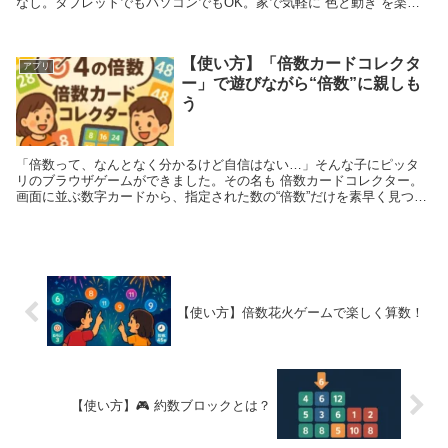
なし。タブレットでもパソコンでもOK。家で気軽に“色と動き”を楽し
みながら、想像力を育てます。 ...
【使い方】「倍数カードコレクタ
アプリ
ー」で遊びながら“倍数”に親しも
う
「倍数って、なんとなく分かるけど自信はない…」そんな子にピッタ
リのブラウザゲームができました。その名も 倍数カードコレクター。
画面に並ぶ数字カードから、指定された数の“倍数”だけを素早く見つけ
てタップしていく、シンプルだけどアツいゲームで...
【使い方】倍数花火ゲームで楽しく算数！
【使い方】🎮 約数ブロックとは？