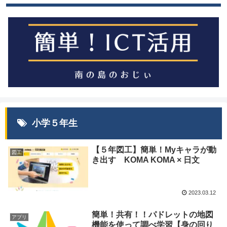
小学５年生
【５年図工】簡単！Myキャラが動
図工
き出す KOMA KOMA × 日文
2023.03.12
簡単！共有！！パドレットの地図
アプリ
機能を使って調べ学習【身の回り