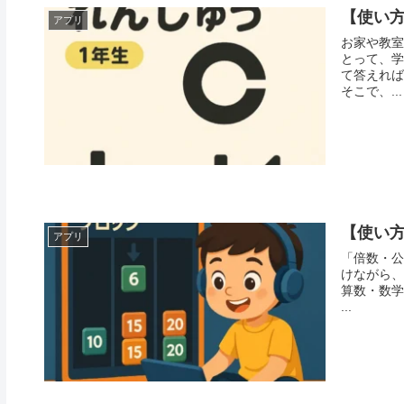
【使い
アプリ
お家や教室で
とって、学
て答えれば
そこで、...
【使い方
アプリ
「倍数・公
けながら、
算数・数学
...