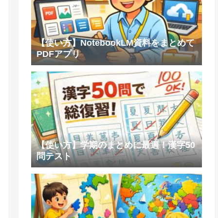
【使い方】NotebookLM資料をまとめて
PDFアプリ
【使い方】学期のまとめに最適！漢字50
問テスト