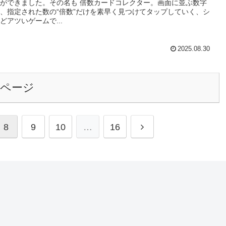
ができました。その名も 倍数カードコレクター。画面に並ぶ数字
、指定された数の“倍数”だけを素早く見つけてタップしていく、シ
どアツいゲームで...
2025.08.30
のページ
8
9
10
…
16