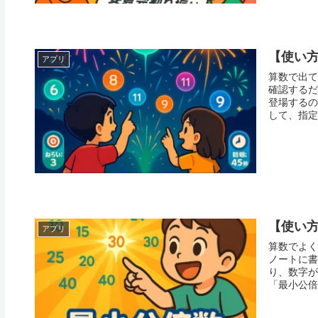
【使い
アプリ
算数で出て
確認するだ
登場するの
して、指定さ
【使い
アプリ
算数でよく
ノートに書
り、数字が大き
「最小公倍数