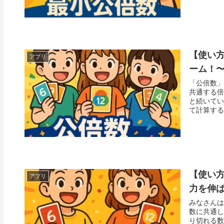
【使い方
アプリ
ーム！
「公倍数」
共通する倍
と続いていきます。 算数の授業で学ぶ
て計算するだ
【使い方
アプリ
力を伸
みなさんは
数に共通し
り切れる数