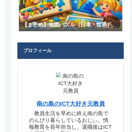
【まとめ】地図パズル（日本・世界）
プロフィール
南の島のICT大好き元教員
教員生活を早めに終え南の島で
のんびり暮らしているおじぃ。情
報教育を長年担当し、退職後はICT