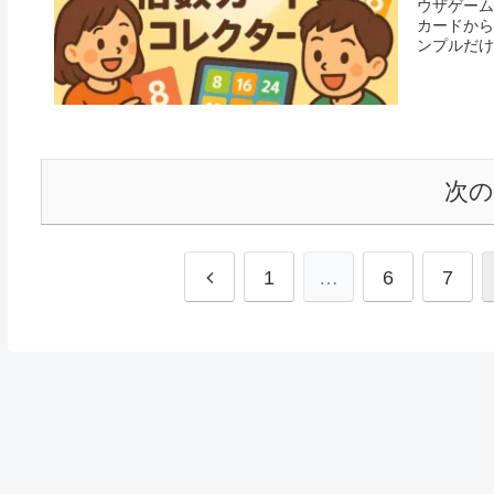
ウザゲーム
カードから
ンプルだけ
次
1
…
6
7