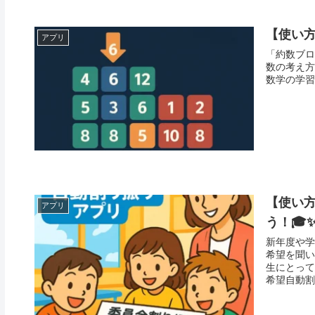
【使い方
アプリ
「約数ブロ
数の考え方
【使い
アプリ
う！🎓
新年度や学
希望を聞い
生にとって大きな負
希望自動割り