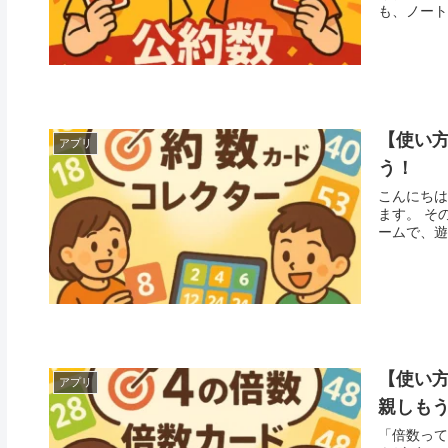
も、ノートに
【使い方
アプリ
う！
こんにちは
ます。 その名も 「約数カードコレクター」 です。「約数」に注目した学習ゲ
【使い方
アプリ
親しも
「倍数って