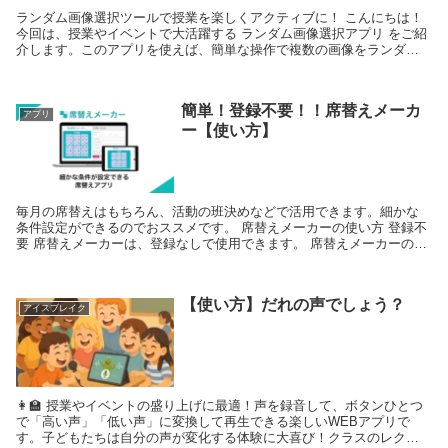
ランダム画像選択ツールで授業を楽しくアクティブに！ こんにちは！
今回は、授業やイベントで大活躍する ランダム画像選択アプリ をご紹
介します。このアプリを使えば、簡単な操作で複数の画像をランダム
に選び出すことができます。英語の授業やグ...
簡単！登録不要！！席替えメーカ
アプリ
ー【使い方】
毎月の席替えはもちろん、活動の班決めなどで活用できます。細かな
条件設定ができるのでおススメです。 席替えメーカーの使い方 登録不
要 席替えメーカーは、登録なしで使用できます。 席替えメーカーの設
定しよう...
【使い方】だれの声でしょう？
アイスブレイク
👩‍🏫 授業やイベントの盛り上げに最適！声を録音して、ボタンひとつ
で「高い声」「低い声」に変換して再生できる楽しいWEBアプリで
す。子どもたちは自分の声が変化する体験に大喜び！クラスのレクリ