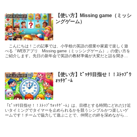
エーションや学級活動、放課後の遊びにぴったりです...
【使い方】Missing game（ミッシ
アイスブレイク
ングゲーム）
こんにちは！この記事では、小学校の英語の授業や家庭で楽しく遊
べる「WEBアプリ Missing game（ミッシングゲーム）」の使い方を
ご紹介します。先日の新年会で英語の教材準備が大変だと話を聞きま
した。先生方の負担軽減につながればと思...
【使い方】ﾋﾟｯﾀﾘ目指せ！！ｽﾄｯﾌﾟｳ
アイスブレイク
ｫｯﾁｹﾞｰﾑ
「ﾋﾟｯﾀﾘ目指せ！！ｽﾄｯﾌﾟｳｫｯﾁｹﾞｰﾑ」は、目標とする時間にどれだけ近
いタイミングでタイマーを止められるかを競うシンプルかつ楽しいゲ
ームです！チームで協力して遊ぶことで、仲間との絆を深めながら、
時間感覚を養うことができます。 ...