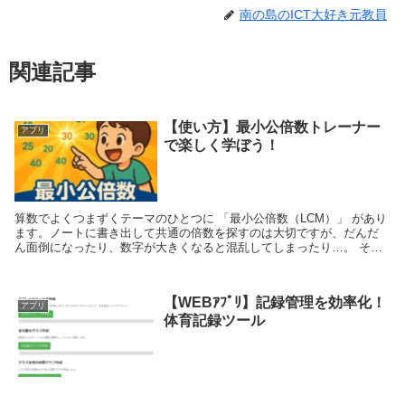
南の島のICT大好き元教員
関連記事
【使い方】最小公倍数トレーナー
アプリ
で楽しく学ぼう！
算数でよくつまずくテーマのひとつに 「最小公倍数（LCM）」 があり
ます。ノートに書き出して共通の倍数を探すのは大切ですが、だんだ
ん面倒になったり、数字が大きくなると混乱してしまったり…。 そこ
で登場するのが、この 「最小公倍数トレ...
【WEBｱﾌﾟﾘ】記録管理を効率化！
アプリ
体育記録ツール