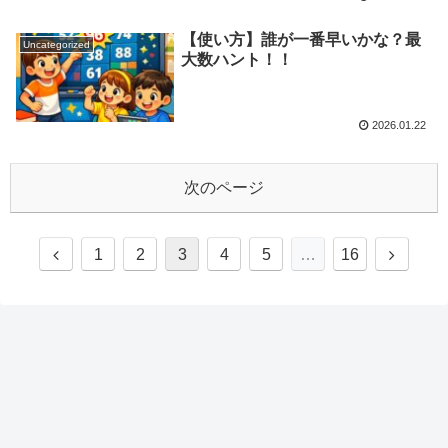
【使い方】誰が一番早いかな？最
Uncategorized
大数ハント！！
2026.01.22
次のページ
1
2
3
4
5
…
16