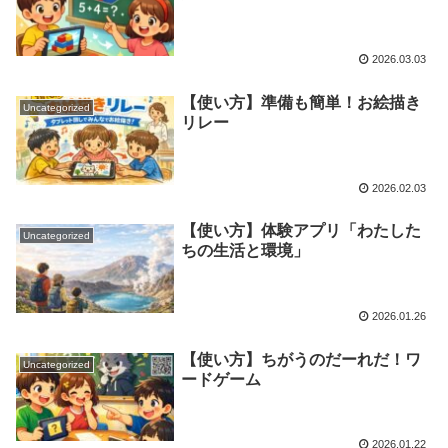
2026.03.03
【使い方】準備も簡単！お絵描き
Uncategorized
リレー
2026.02.03
【使い方】体験アプリ「わたした
Uncategorized
ちの生活と環境」
2026.01.26
【使い方】ちがうのだーれだ！ワ
Uncategorized
ードゲーム
2026.01.22